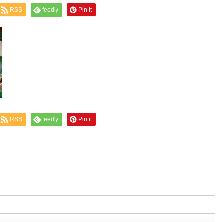
RSS
feedly
Pin it
RSS
feedly
Pin it