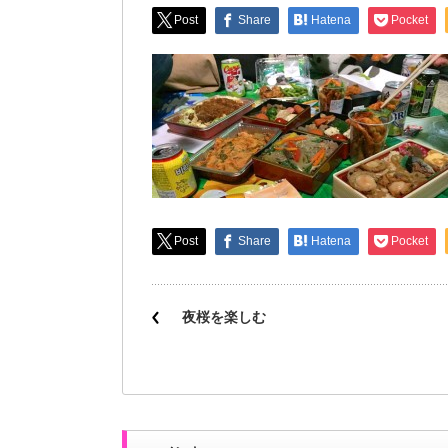
Post
Share
Hatena
Pocket
Post
Share
Hatena
Pocket
夜桜を楽しむ