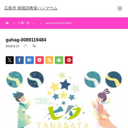
広島市 韓国語教室ハンマウム
記事一覧
gahag-0089119484
gahag-0089119484
2018.8.17